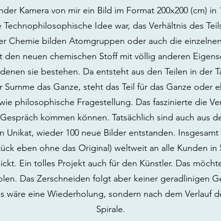
nder Kamera von mir ein Bild im Format 200x200 (cm) in 1
e Technophilosophische Idee war, das Verhältnis des Te
der Chemie bilden Atomgruppen oder auch die einzelne
t den neuen chemischen Stoff mit völlig anderen Eigensc
nen sie bestehen. Da entsteht aus den Teilen in der T
rer Summe das Ganze, steht das Teil für das Ganze oder 
wie philosophische Fragestellung. Das faszinierte die Ve
s Gespräch kommen können. Tatsächlich sind auch aus 
ein Unikat, wieder 100 neue Bilder entstanden. Insgesam
tück eben ohne das Original) weltweit an alle Kunden in
ckt. Ein tolles Projekt auch für den Künstler. Das möch
len. Das Zerschneiden folgt aber keiner geradlinigen 
s wäre eine Wiederholung, sondern nach dem Verlauf d
Spirale.