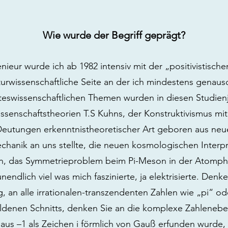
Wie wurde der Begriff geprägt?
ieur wurde ich ab 1982 intensiv mit der „positivistisch
turwissenschaftliche Seite an der ich mindestens genauso
steswissenschaftlichen Themen wurden in diesen Studienj
ssenschaftstheorien T.S Kuhns, der Konstruktivismus mit
 Deutungen erkenntnistheoretischer Art geboren aus neu
hanik an uns stellte, die neuen kosmologischen Interpr
n, das Symmetrieproblem beim Pi-Meson in der Atomphy
nendlich viel was mich faszinierte, ja elektrisierte. Denk
g, an alle irrationalen-transzendenten Zahlen wie „pi“ o
Goldenen Schnitts, denken Sie an die komplexe Zahlenebe
aus –1 als Zeichen i förmlich von Gauß erfunden wurde,