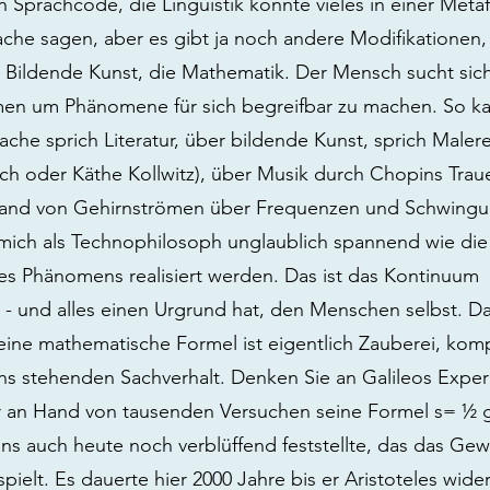
n Sprachcode, die Linguistik könnte vieles in einer Met
che sagen, aber es gibt ja noch andere Modifikationen,
e Bildende Kunst, die Mathematik. Der Mensch sucht sic
en um Phänomene für sich begreifbar zu machen. So 
ache sprich Literatur, über bildende Kunst, sprich Malere
rlach oder Käthe Kollwitz), über Musik durch Chopins Tra
and von Gehirnströmen über Frequenzen und Schwingu
 mich als Technophilosoph unglaublich spannend wie die
s Phänomens realisiert werden. Das ist das Kontinuum -
 - und alles einen Urgrund hat, den Menschen selbst. D
 eine mathematische Formel ist eigentlich Zauberei, kom
ns stehenden Sachverhalt. Denken Sie an Galileos Expe
r an Hand von tausenden Versuchen seine Formel s= ½ g 
uns auch heute noch verblüffend feststellte, das das Gewi
spielt. Es dauerte hier 2000 Jahre bis er Aristoteles wide