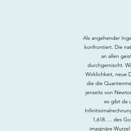
Als angehender Ingen
konfrontiert. Die na
an allen gei
durchgemischt. Wi
Wirklichkeit, neue
die die Quantenmec
jenseits von Newto
es gibt da u
Infinitisimalrechnun
1,618..... des 
imaginäre Wurzel 