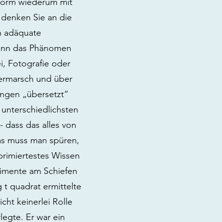
aform wiederum mit
 denken Sie an die
h adäquate
kann das Phänomen
i, Fotografie oder
uermarsch und über
ngen „übersetzt“
 unterschiedlichsten
 dass das alles von
as muss man spüren,
primiertestes Wissen
rimente am Schiefen
t quadrat ermittelte
cht keinerlei Rolle
rlegte. Er war ein