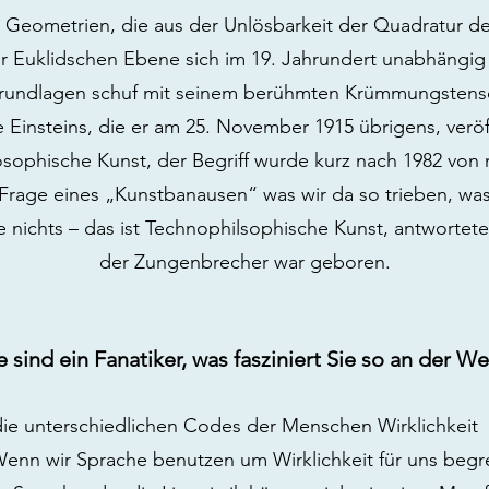
 Geometrien, die aus der Unlösbarkeit der Quadratur d
der Euklidschen Ebene sich im 19. Jahrundert unabhängig
rundlagen schuf mit seinem berühmten Krümmungstensor
ie Einsteins, die er am 25. November 1915 übrigens, veröff
sophische Kunst, der Begriff wurde kurz nach 1982 von
ie Frage eines „Kunstbanausen“ was wir da so trieben, wa
 nichts – das ist Technophilsophische Kunst, antwortet
der Zungenbrecher war geboren.
e sind ein Fanatiker, was fasziniert Sie so an der We
die unterschiedlichen Codes der Menschen Wirklichkeit -
Wenn wir Sprache benutzen um Wirklichkeit für uns begr