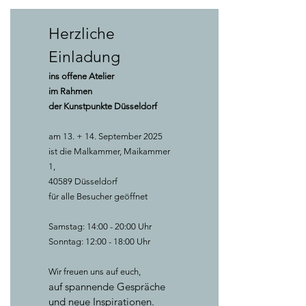
Herzliche
Einladung
ins offene Atelier
im Rahmen
der Kunstpunkte Düsseldorf
am 13. + 14. September 2025
ist die Malkammer, Maikammer
1,
40589 Düsseldorf
für alle Besucher geöffnet
Samstag: 14:00 - 20:00 Uhr
Sonntag: 12:00 - 18:00 Uhr
Wir freuen uns auf euch,
auf spannende Gespräche
und neue Inspirationen.