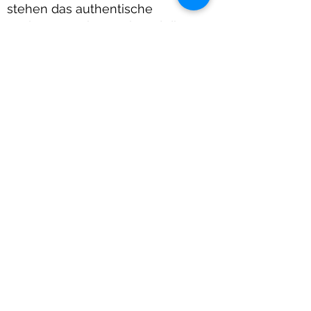
stehen das authentische
analog-gemalte Werk und die
mediale Metakunst des
Künstlers Peter Neunzig.
Die innovative, kybernetische
Idee seiner
Technophilosophischen Kunst,
basierend auf alter Tradition und
moderner Computertechnik mit
allen medientheoretischen und
erkenntnistheoretischen
Konsequenzen, führt zu einer
wichtigen Erweiterung des
Kunstbegriffs innerhalb der
modernen Kunst im 21.
Jahrhundert