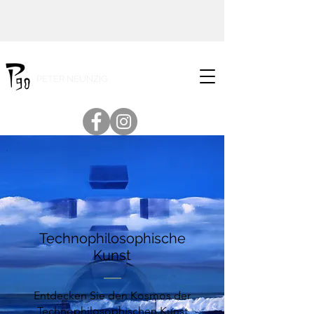
PETER NEUNZIG
Technophilosophische
Kunst
Entdecken Sie den Kosmos der
Technophilosophischen Kunst