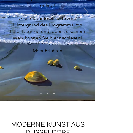
online!
Alle relevanten Inhalte zum
Hintergrund des Programms von
Peter Neunzig und Ideen zu seinem
Werk können Sie hier nachlesen!
Mehr Erfahren
MODERNE KUNST
AUS
DÜSSELDORF