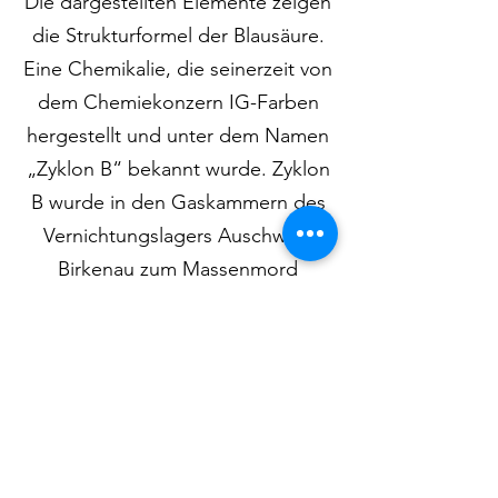
Die dargestellten Elemente zeigen
die Strukturformel der Blausäure.
Eine Chemikalie, die seinerzeit von
dem Chemiekonzern IG-Farben
hergestellt und unter dem Namen
„Zyklon B“ bekannt wurde. Zyklon
B wurde in den Gaskammern des
Vernichtungslagers Auschwitz-
Birkenau zum Massenmord
eingesetzt.
Unschuldig, banal, bedeutungslos
– drei Kugeln, ein Hintergrund, ein
Symbol.
Isoliert betrachtet haben die Dinge